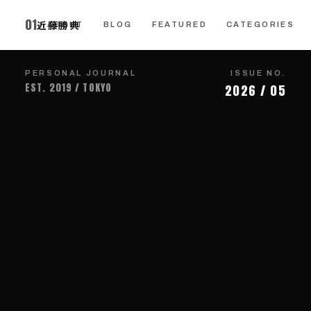
01
01
近藤勝典
近藤勝典
CONTACT
CONTACT
ABOUT
ABOUT
BLOG
BLOG
FEATURED
FEATURED
CATEGORIES
CATEGORIES
PERSONAL JOURNAL
ISSUE NO.
EST. 2019 / TOKYO
2026 / 05