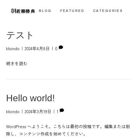
01
kkondo が投稿
近藤勝典
CONTACT
ABOUT
BLOG
FEATURED
CATEGORIES
テスト
kkondo
|
2024年4月8日
|
0
続きを読む
Hello world!
kkondo
|
2024年3月19日
|
1
WordPress へようこそ。こちらは最初の投稿です。編集または削
除し、コンテンツ作成を始めてください。