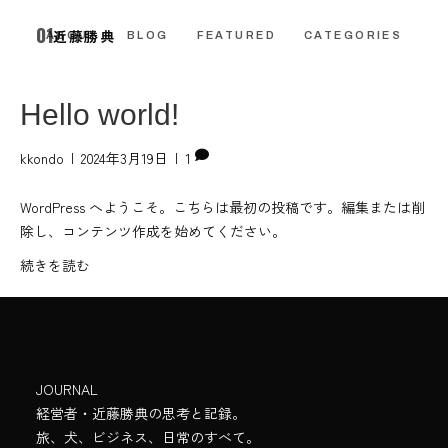
01
未分類
近藤勝典
CONTACT
ABOUT
BLOG
FEATURED
CATEGORIES
Hello world!
kkondo
|
2024年3月19日
|
1
WordPress へようこそ。こちらは最初の投稿です。編集または削
除し、コンテンツ作成を始めてください。
続きを読む
JOURNAL
経営者・近藤勝典の思考と記録。
旅、犬、ビジネス、日常のすべて。